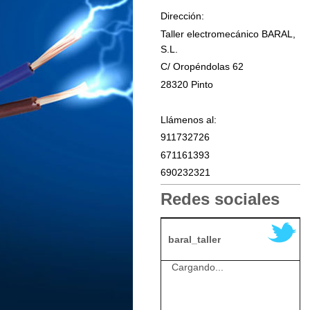
Dirección:
Taller electromecánico BARAL,
S.L.
C/ Oropéndolas
62
28320
Pinto
Llámenos al:
911732726
671161393
690232321
Redes sociales
baral_taller
Cargando...